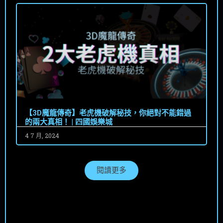
【3D魔龍傳奇】老虎機破解秘技，你絕對不能錯過
的兩大真相！ | 四國娛樂城
4 7 月, 2024
閱讀更多