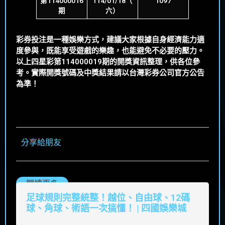
第114000016
114/01/18（
1097
期
六）
彩券投注是一種娛樂方式，建議大家根據自身經濟能力適
度參與，既能享受遊戲的樂趣，也能避免不必要的壓力。
以上四星彩第114000019期的開獎資訊整理，供各位參
考。實際開獎號碼及中獎結果請以台灣彩券公司官方公告
為準！
分享給朋友
閱讀更多
足球規則完整統整！越位、自由球、12碼
球、角球、術語一次搞懂！ | 四國娛樂城