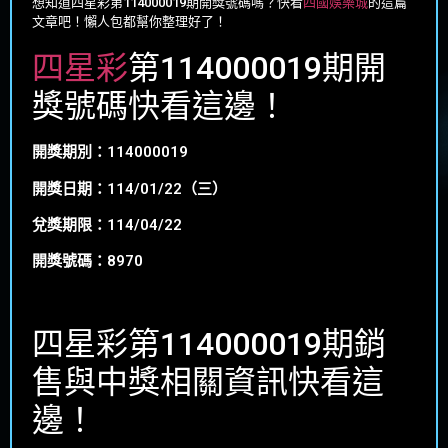
想知道四星彩第114000019期開獎號碼嗎？快看
四國娛樂城
的這篇
文章吧！懶人包都幫你整理好了！
四星彩
第114000019期開
獎號碼快看這邊！
開獎期別：114000019
開獎日期：114/01/22（三）
兌獎期限：114/04/22
開獎號碼：8970
四星彩第114000019期銷
售與中獎相關資訊快看這
邊！