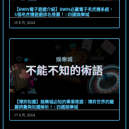
【BWIN電子遊戲介紹】BWIN必贏電子老虎機系統，
5個老虎機遊戲排名推薦！ | 四國娛樂城
15 8 月, 2024
【博弈知識】娛樂城必知的專業術語：博弈世界的關
鍵詞彙與知識解析！ | 四國娛樂城
17 6 月, 2024