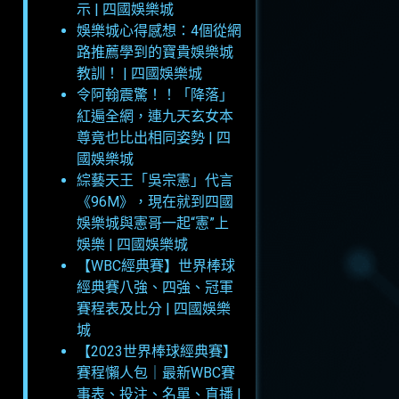
示 | 四國娛樂城
娛樂城心得感想：4個從網
路推薦學到的寶貴娛樂城
教訓！ | 四國娛樂城
令阿翰震驚！！「降落」
紅遍全網，連九天玄女本
尊竟也比出相同姿勢 | 四
國娛樂城
綜藝天王「吳宗憲」代言
《96M》，現在就到四國
娛樂城與憲哥一起“憲”上
娛樂 | 四國娛樂城
【WBC經典賽】世界棒球
經典賽八強、四強、冠軍
賽程表及比分 | 四國娛樂
城
【2023世界棒球經典賽】
賽程懶人包｜最新WBC賽
事表、投注、名單、直播 |