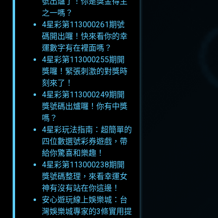
號出爐了！你是獎金得主
之一嗎？
4星彩第113000261期號
碼開出囉！快來看你的幸
運數字有在裡面嗎？
4星彩第113000255期開
獎囉！緊張刺激的對獎時
刻來了！
4星彩第113000249期開
獎號碼出爐囉！你有中獎
嗎？
4星彩玩法指南：超簡單的
四位數選號彩券遊戲，帶
給你驚喜和樂趣！
4星彩第113000238期開
獎號碼整理，來看幸運女
神有沒有站在你這邊！
安心遊玩線上娛樂城：台
灣娛樂城專家的3條實用提