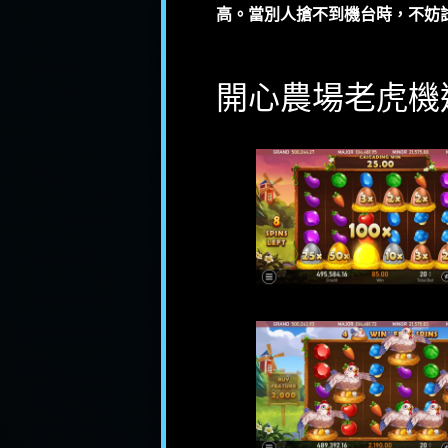
高。當別人搶不到機台時，不妨
開心農場老虎機