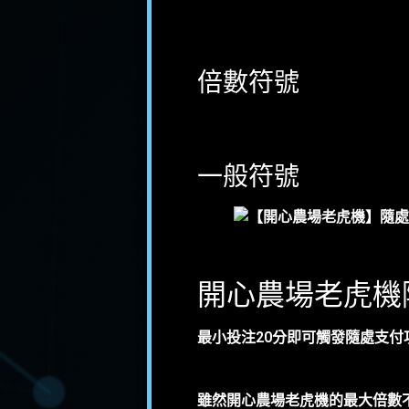
倍數符號
一般符號
開心農場老虎機
最小投注20分即可觸發隨處支
雖然開心農場老虎機的最大倍數