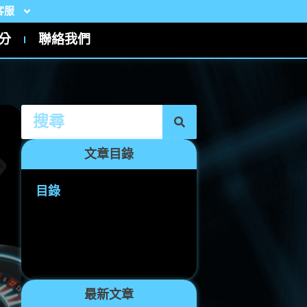
就加入四國娛樂城。
四國娛樂城擁有業界最豐富的娛樂城優惠，
客服
分
聯絡我們
文章目錄
目錄
最新文章