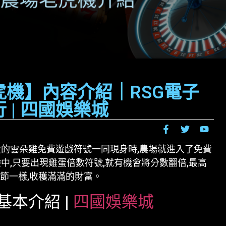
機】內容介紹｜RSG電子
 | 四國娛樂城
的雲朵雞免費遊戲符號一同現身時,農場就進入了免費
中,只要出現雞蛋倍數符號,就有機會將分數翻倍,最高
季節一樣,收穫滿滿的財富。
基本介紹 |
四國娛樂城