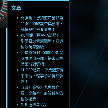
文章
開獎囉！想知道四星彩第
114000052期中獎號碼，
就快點進來看文章！
KE電競（原AVIA泛亞）：
引領亞洲電競潮流，打造
極致玩家體驗！
四星彩第114000040期開
獎號碼出來囉！快來四國
娛樂城對獎吧！
SUPER體育：專業體育賽
事平台，暢享精彩博奕體
驗！
《戰神賽特》老虎機介
紹：高賠率、無賠付線的
極致體驗！
想知道四星彩第