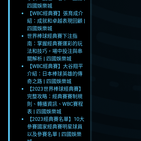
四國娛樂城
【WBC經典賽】張育成介
紹：成就和卓越表現回顧 |
四國娛樂城
世界棒球經典賽下注指
南：掌握經典賽運彩的玩
法和技巧，場中投注與串
關解析 | 四國娛樂城
【WBC經典賽】大谷翔平
介紹：日本棒球英雄的傳
奇之路 | 四國娛樂城
【2023世界棒球經典賽】
完整攻略：經典賽賽制規
則、轉播資訊、WBC賽程
表 | 四國娛樂城
【2023經典賽名單】10大
參賽國家經典賽明星球員
以及參賽名單 | 四國娛樂