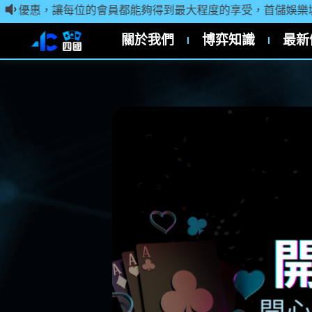
城優惠，讓每位的會員都能夠得到最大程度的享受，首儲娛樂城
關於我們
博弈知識
最新