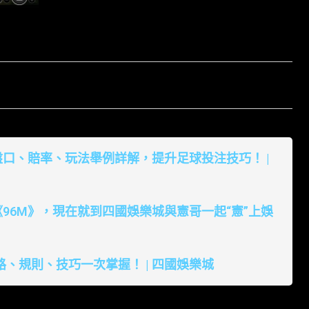
口、賠率、玩法舉例詳解，提升足球投注技巧！ |
96M》，現在就到四國娛樂城與憲哥一起“憲”上娛
路、規則、技巧一次掌握！ | 四國娛樂城